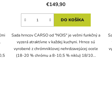
€149,90
DO KOŠÍKA
ľmi
Sada hrncov CARSO od "NOIS" je veľmi funkčný a
Sa
.
vyzerá atraktívne v každej kuchyni. Hrnce sú
vyrobené z chrómniklovej nehrdzavejúcej ocele
v
0,5
(18-20 % chrómu a 8-10,5 % niklu) 18/10...