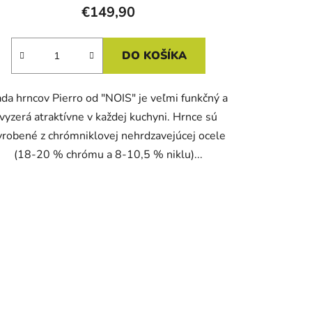
€149,90
DO KOŠÍKA
da hrncov Pierro od "NOIS" je veľmi funkčný a
vyzerá atraktívne v každej kuchyni. Hrnce sú
yrobené z chrómniklovej nehrdzavejúcej ocele
(18-20 % chrómu a 8-10,5 % niklu)...