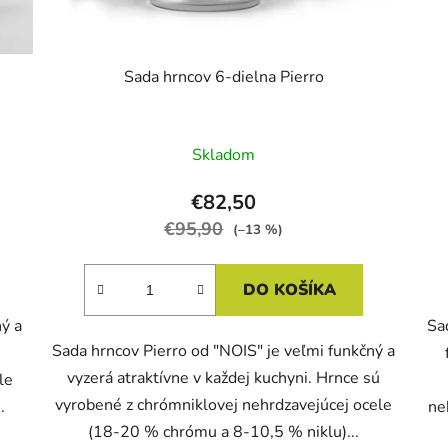
Sada hrncov 6-dielna Pierro
Skladom
€82,50
€95,90
(–13 %)
DO KOŠÍKA
ý a
Sa
Sada hrncov Pierro od "NOIS" je veľmi funkčný a
ú
vyzerá atraktívne v každej kuchyni. Hrnce sú
le
vyrobené z chrómniklovej nehrdzavejúcej ocele
.
ne
(18-20 % chrómu a 8-10,5 % niklu)...