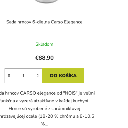
v
Sada hrncov 6-dielna Carso Elegance
Skladom
€88,90
DO KOŠÍKA
da hrncov CARSO elegance od "NOIS" je veľmi
funkčná a vyzerá atraktívne v každej kuchyni.
Hrnce sú vyrobené z chrómniklovej
hrdzavejúcej ocele (18-20 % chrómu a 8-10,5
%...