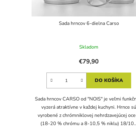
u
k
t
Sada hrncov 6-dielna Carso
o
v
Skladom
€79,90
DO KOŠÍKA
Sada hrncov CARSO od "NOIS" je veľmi funkčn
vyzerá atraktívne v každej kuchyni. Hrnce s
vyrobené z chrómniklovej nehrdzavejúcej oce
(18-20 % chrómu a 8-10,5 % niklu) 18/10..