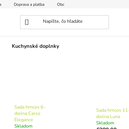
a
Doprava a platba
Obchodné podmienky a reklamačný por
Kuchynské doplnky
Sada hrncov 6-
Sada hrncov 11
dielna Carso
dielna Luna
Elegance
Skladom
Skladom