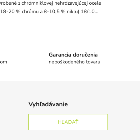
yrobené z chrómniklovej nehrdzavejúcej ocele
(18-20 % chrómu a 8-10,5 % niklu) 18/10...
e
Garancia doručenia
dom
nepoškodeného tovaru
Vyhľadávanie
HĽADAŤ