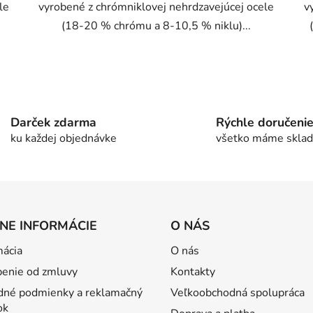
le
vyrobené z chrómniklovej nehrdzavejúcej ocele
v
(18-20 % chrómu a 8-10,5 % niklu)...
O
v
l
á
Darček zdarma
Rýchle doručeni
d
ku každej objednávke
všetko máme skla
a
c
i
e
p
NE INFORMÁCIE
O NÁS
r
v
ácia
O nás
k
y
enie od zmluvy
Kontakty
v
né podmienky a reklamačný
Veľkoobchodná spolupráca
ý
ok