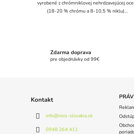
vyrobené z chrómniklovej nehrdzavejúcej oce
(18-20 % chrómu a 8-10,5 % niklu)...
Zdarma doprava
pre objednávky od 99€
Z
á
PRÁV
Kontakt
p
Reklam
ä
info
@
nois-slovakia.sk
Odstúp
t
i
Obchod
0948 264 411
poriad