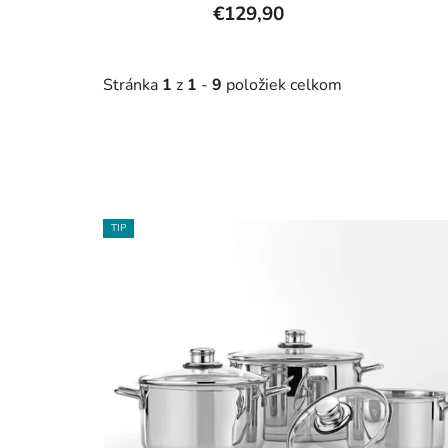
€129,90
Stránka
1
z
1
-
9
položiek celkom
V
TIP
ý
p
i
s
p
r
o
d