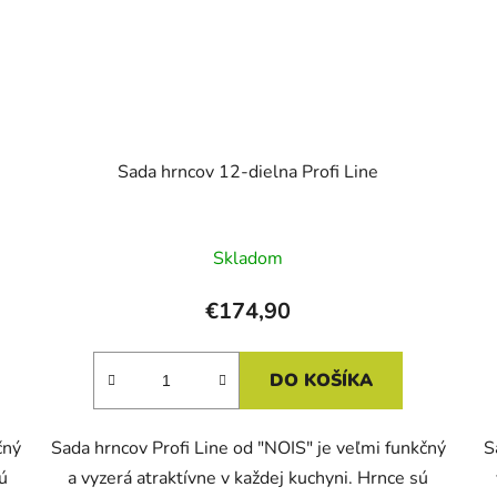
Sada hrncov 12-dielna Profi Line
Skladom
€174,90
DO KOŠÍKA
čný
Sada hrncov Profi Line od "NOIS" je veľmi funkčný
S
sú
a vyzerá atraktívne v každej kuchyni. Hrnce sú