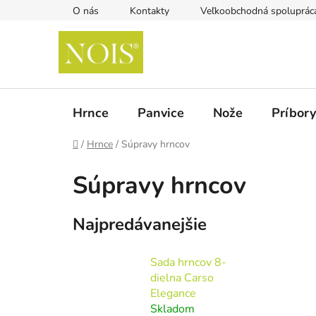
Prejsť
O nás
Kontakty
Veľkoobchodná spoluprác
na
obsah
Hrnce
Panvice
Nože
Príbory
Domov
/
Hrnce
/
Súpravy hrncov
Súpravy hrncov
Najpredávanejšie
Sada hrncov 8-
dielna Carso
Elegance
Skladom