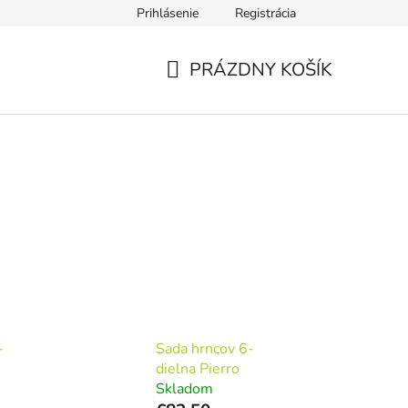
Prihlásenie
Registrácia
iadok
Podmienky ochrany osobných údajov
Súbory Cookies
PRÁZDNY KOŠÍK
NÁKUPNÝ
KOŠÍK
-
Sada hrncov 6-
dielna Pierro
Skladom