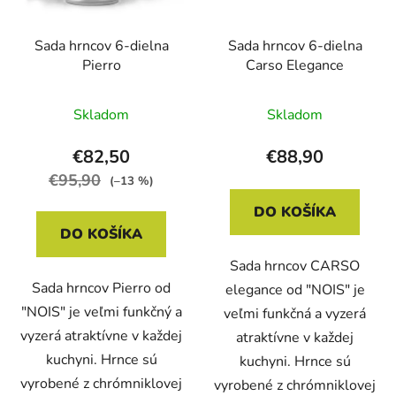
Sada hrncov 6-dielna
Sada hrncov 6-dielna
Pierro
Carso Elegance
Skladom
Skladom
€82,50
€88,90
€95,90
(–13 %)
DO KOŠÍKA
DO KOŠÍKA
Sada hrncov CARSO
Sada hrncov Pierro od
elegance od "NOIS" je
"NOIS" je veľmi funkčný a
veľmi funkčná a vyzerá
vyzerá atraktívne v každej
atraktívne v každej
kuchyni. Hrnce sú
kuchyni. Hrnce sú
vyrobené z chrómniklovej
vyrobené z chrómniklovej