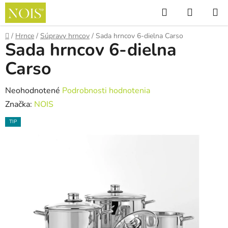
Prejsť
Hľadať
NÁKUP
na
KOŠÍK
obsah
Domov
/
Hrnce
/
Súpravy hrncov
/
Sada hrncov 6-dielna Carso
Sada hrncov 6-dielna
Carso
Priemerné
Neohodnotené
Podrobnosti hodnotenia
hodnotenie
Značka:
NOIS
produktu
TIP
je
0,0
z
5
hviezdičiek.