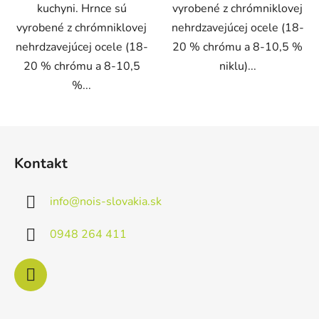
kuchyni. Hrnce sú
vyrobené z chrómniklovej
vyrobené z chrómniklovej
nehrdzavejúcej ocele (18-
nehrdzavejúcej ocele (18-
20 % chrómu a 8-10,5 %
20 % chrómu a 8-10,5
niklu)...
%...
Z
á
Kontakt
p
ä
info
@
nois-slovakia.sk
t
i
0948 264 411
e