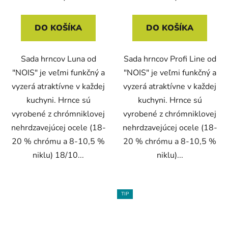
DO KOŠÍKA
DO KOŠÍKA
Sada hrncov Luna od
Sada hrncov Profi Line od
"NOIS" je veľmi funkčný a
"NOIS" je veľmi funkčný a
vyzerá atraktívne v každej
vyzerá atraktívne v každej
kuchyni. Hrnce sú
kuchyni. Hrnce sú
vyrobené z chrómniklovej
vyrobené z chrómniklovej
nehrdzavejúcej ocele (18-
nehrdzavejúcej ocele (18-
20 % chrómu a 8-10,5 %
20 % chrómu a 8-10,5 %
niklu) 18/10...
niklu)...
TIP