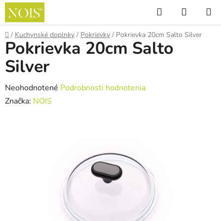
Prejsť
Hľadať
NÁKUP
na
KOŠÍK
obsah
Domov
/
Kuchynské doplnky
/
Pokrievky
/
Pokrievka 20cm Salto Silver
Pokrievka 20cm Salto
Silver
Priemerné
Neohodnotené
Podrobnosti hodnotenia
hodnotenie
Značka:
NOIS
produktu
je
0,0
z
5
hviezdičiek.