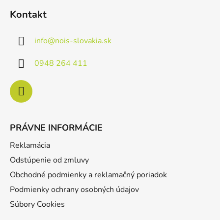
á
Kontakt
p
ä
info
@
nois-slovakia.sk
t
i
0948 264 411
e
PRÁVNE INFORMÁCIE
Reklamácia
Odstúpenie od zmluvy
Obchodné podmienky a reklamačný poriadok
Podmienky ochrany osobných údajov
Súbory Cookies