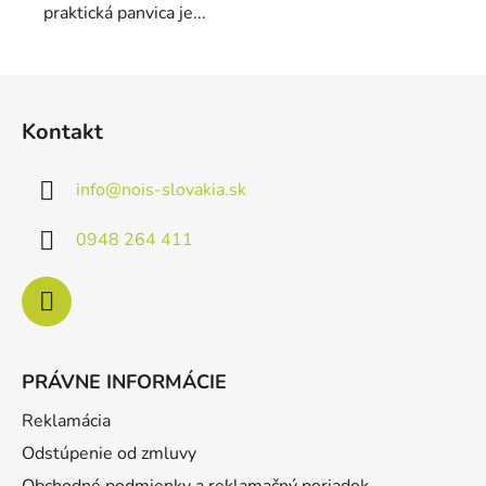
praktická panvica je...
Z
á
Kontakt
p
ä
info
@
nois-slovakia.sk
t
i
0948 264 411
e
PRÁVNE INFORMÁCIE
Reklamácia
Odstúpenie od zmluvy
Obchodné podmienky a reklamačný poriadok