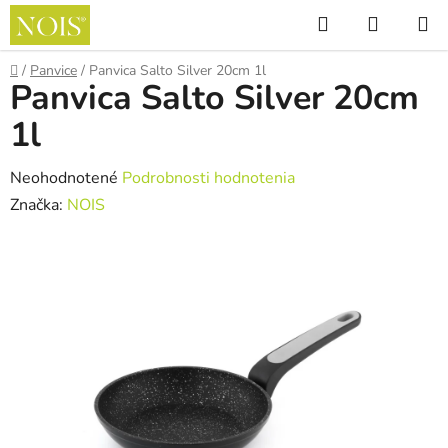
Prejsť
Hľadať
NÁKUP
na
KOŠÍK
obsah
Domov
/
Panvice
/
Panvica Salto Silver 20cm 1l
Panvica Salto Silver 20cm
1l
Priemerné
Neohodnotené
Podrobnosti hodnotenia
hodnotenie
Značka:
NOIS
produktu
je
0,0
z
5
hviezdičiek.