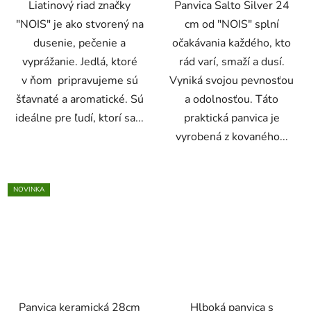
Liatinový riad značky
Panvica Salto Silver 24
"NOIS" je ako stvorený na
cm od "NOIS" splní
dusenie, pečenie a
očakávania každého, kto
vyprážanie. Jedlá, ktoré
rád varí, smaží a dusí.
v ňom pripravujeme sú
Vyniká svojou pevnosťou
šťavnaté a aromatické. Sú
a odolnosťou. Táto
ideálne pre ľudí, ktorí sa...
praktická panvica je
vyrobená z kovaného...
NOVINKA
Panvica keramická 28cm
Hlboká panvica s