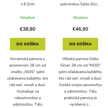
x 6,5cm
pokrievkou Salto Silver
28cm 4,6l
Skladom
Skladom
€38,80
€46,90
DO KOŠÍKA
DO KOŠÍKA
Keramická panvica s
Hlboká panvica Salto
priemerom 28 cm od
Silver 28 cm od "NOIS"
značky „NOIS“ splní
splní očakávania každého,
očakávania každého, kto
kto rád varí, smaží a dusí.
rád varí, smaží a dusí.
Vyniká svojou pevnosťou
Vyznačuje sa
a odolnosťou. Táto
robustnosťou a
praktická panvica je
odolnosťou. Táto
vyrobená z...