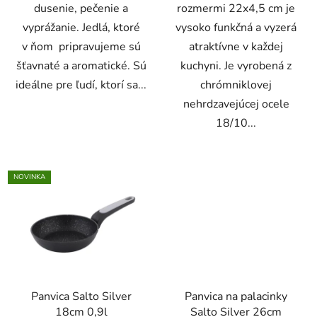
dusenie, pečenie a
rozmermi 22x4,5 cm je
vyprážanie. Jedlá, ktoré
vysoko funkčná a vyzerá
v ňom pripravujeme sú
atraktívne v každej
šťavnaté a aromatické. Sú
kuchyni. Je vyrobená z
ideálne pre ľudí, ktorí sa...
chrómniklovej
nehrdzavejúcej ocele
18/10...
NOVINKA
Panvica Salto Silver
Panvica na palacinky
18cm 0,9l
Salto Silver 26cm