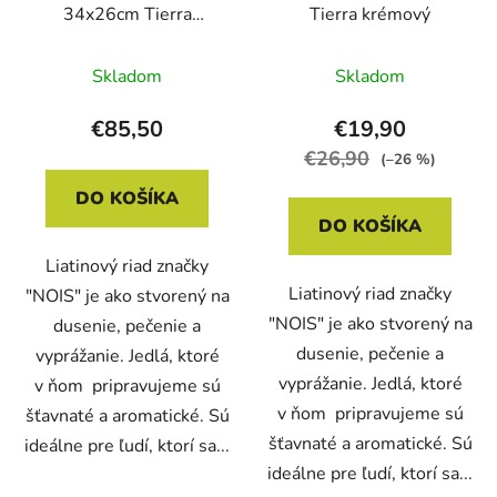
34x26cm Tierra
Tierra krémový
petrolej
Skladom
Skladom
€85,50
€19,90
€26,90
(–26 %)
DO KOŠÍKA
DO KOŠÍKA
Liatinový riad značky
Liatinový riad značky
"NOIS" je ako stvorený na
"NOIS" je ako stvorený na
dusenie, pečenie a
dusenie, pečenie a
vyprážanie. Jedlá, ktoré
vyprážanie. Jedlá, ktoré
v ňom pripravujeme sú
v ňom pripravujeme sú
šťavnaté a aromatické. Sú
šťavnaté a aromatické. Sú
ideálne pre ľudí, ktorí sa...
ideálne pre ľudí, ktorí sa...