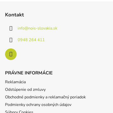
Z
á
Kontakt
p
ä
info
@
nois-slovakia.sk
t
i
0948 264 411
e
PRÁVNE INFORMÁCIE
Reklamácia
Odstúpenie od zmluvy
Obchodné podmienky a reklamačný poriadok
Podmienky ochrany osobných údajov
Súbory Cookies