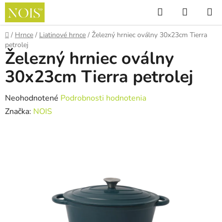
Prejsť
Hľadať
NÁKUP
na
KOŠÍK
obsah
Domov
/
Hrnce
/
Liatinové hrnce
/
Železný hrniec oválny 30x23cm Tierra
petrolej
Železný hrniec oválny
30x23cm Tierra petrolej
Priemerné
Neohodnotené
Podrobnosti hodnotenia
hodnotenie
Značka:
NOIS
produktu
je
0,0
z
5
hviezdičiek.